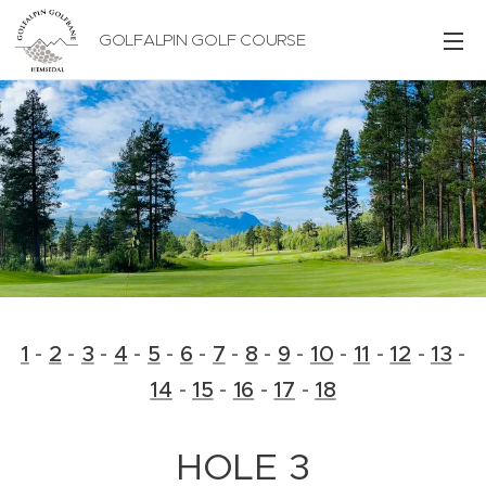
GOLFALPIN GOLF COURSE
1
-
2
-
3
-
4
-
5
-
6
-
7
-
8
-
9
-
10
-
11
-
12
-
13
-
14
-
15
-
16
-
17
-
18
HOLE 3