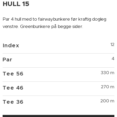
HULL 15
Par 4 hull med to fairwaybunkere før kraftig dogleg
venstre. Greenbunkere på begge sider.
12
Index
4
Par
330 m
Tee 56
270 m
Tee 46
200 m
Tee 36